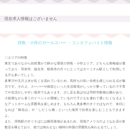
現在求人情報はございません
拝島・小作のガールズバー ・コンカフェバイト情報
〇エリアの特徴
東京でありながら自然豊かで静かな環境の拝島・小作エリア。どちらも青梅線が通
っており、羽村市、福生市、昭島市の方々にとってはターミナル駅として利用して
る方も多いでしょう。
多摩川や玉川上水が近くを流れているため、気持ちの良い自然を感じられる点が魅
力です。その上、スーパーや病院といった生活環境がしっかり整っているので子育
てや生活がしやすい場所でもあります。少し足を延ばせば羽村市動物公園があり、
小規模ながら多くのイベントが開催しているので子どもを連れて通いたくなるよう
なアットホームな雰囲気を楽しめます。もちろん奥多摩のすぐそばなので、休日に
なれば「御岳山」や「しだくら橋」といった場所で自然を楽しむこともできます
よ。
また、拝島駅のすぐそばには横田基地があるため、現地アメリカのようなお店が多
数店を構えており、他では味わえない独特の外国の雰囲気も味わえるでしょう。