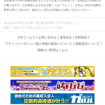
20代後半〜30代の募集が他のエリアよりも多いのが特徴です。比較的広い年齢の方
が働けるので、お仕事探しはそれほど難しくないでしょう。まずはご自分の経験や
希望と照らし合わせて、働きたいと思える店舗さんを探してみてください！
体入QueenTOP
お仕事一覧
東京23区外 エリアの求人
拝島・小作 エリアの求人
ガールズバー の求人
TOP
ヘルプ
お問い合わせ
運営会社
利用規約
プライバシーポリシー個人情報の取扱いについて
掲載規定について
掲載のご希望はこちら