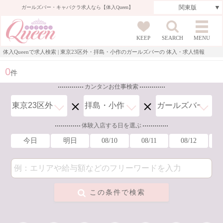
ガールズバー・キャバクラ求人なら【体入Queen】
KEEP
SEARCH
MENU
お仕事一覧
体入Queenで求人検索 | 東京23区外・拝島・小作のガールズバーの 体入・求人情報
0
件
カンタンお仕事検索
体験入店する日を選ぶ
今日
明日
08/10
08/11
08/12
この条件で検索