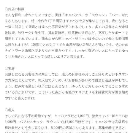
〇お店の特徴
そんな拝島・小作エリアですが、実は「キャバクラ」や「ラウンジ」「バー」がた
くさんあります。特に小作台1丁目周辺はキャバクラ店が集結しており、夜になると
一気に開店して昼間とは違った雰囲気が見られるでしょう。多くの店舗さんが未経
験歓迎、Wワークや学生可、貸衣装無料、終電後の送迎など、充実したサポートを
用意してくれています。残念ながら朝キャバ・昼キャバは少ないので働ける時間帯
は絞られますが、1週間ごとのシフトで自由度が高い店舗さんが多いです。そのため
ナイトワーク激戦区でありながら働きやすく、しっかり稼ぎたい人にとってもゆっ
くりと働きたい人にとっても嬉しいエリアと言えます。
〇客層
お越しになるお客様の傾向としては、地元のお客様やおしごと帰りのビジネスマン
の方がほとんどです。職人肌でノリのいいお客様が多いので自然と会話が弾むでし
ょう。飲み方も激しい様子はほとんどなく、ゆったりとおしゃべりすることを求め
ている方が多いです。こういった点からも他のエリアよりも未経験の方が働き始め
やすいと言えますね。
〇求人
そして気になる平均時給ですが、キャバクラだと4,000円、熟女キャバ・姉キャバは
3,000円、パブやスナック、ラウンジでは2,000円ほどです。キャバクラは高級店や
経験者だともう少し高くなり、5,000円の店舗さんもあります。募集年齢を見ると、