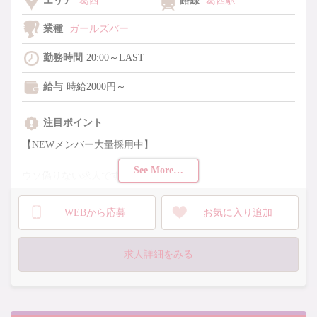
エリア
葛西
路線
葛西駅
業種
ガールズバー
勤務時間
20:00～LAST
給与
時給2000円～
注目ポイント
【NEWメンバー大量採用中】
See More…
ウソ偽りない求人です！！
・全員時給2,000円以上スタート
WEBから応募
お気に入り追加
・未経験者も大歓迎
・待機時給カット無し
求人詳細をみる
・送り無料
・女性店長
・入店お祝い金3万円
※規定あり