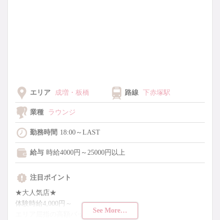
エリア
成増・板橋
路線
下赤塚駅
業種
ラウンジ
勤務時間
18:00～LAST
給与
時給4000円～25000円以上
注目ポイント
★大人気店★
体験時給4,000円～
See More…
エリア屈指の高額バック