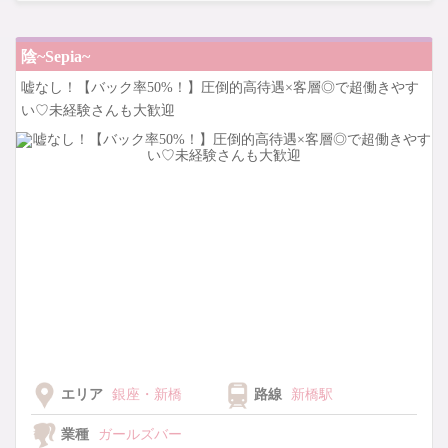
働きやすい環境を揃えています♡
陰~Sepia~
嘘なし！【バック率50%！】圧倒的高待遇×客層◎で超働きやす
い♡未経験さんも大歓迎
エリア
銀座・新橋
路線
新橋駅
業種
ガールズバー