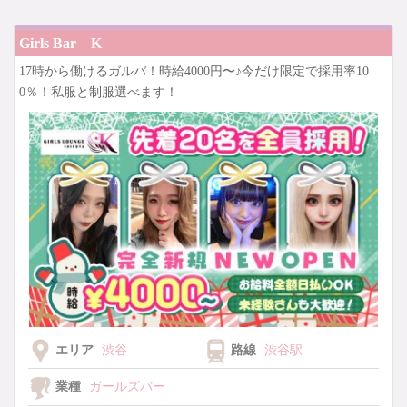
【未経験でも！時給5,000円！】
がっつり稼げちゃう♡
Girls Bar K
17時から働けるガルバ！時給4000円〜♪今だけ限定で採用率10
0％！私服と制服選べます！
エリア
渋谷
路線
渋谷駅
業種
ガールズバー