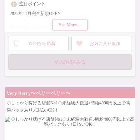
注目ポイント
2025年11月完全新規OPEN
See More…
オープニングにつき
入店祝い金10万円絶対プレゼント中
入店するだけで10万円GET確定です
WEBから応募
お気に入り追加
完全新規OPENのお店なので
店内もとっても綺麗です
求人詳細をみる
渋谷で1番稼ぎやすい環境
未経験者さんでも平均時給3000円〜4000円スタート
なんと+で高額バックをご用意
Very Berry〜ベリーベリー〜
◇しっかり稼げる店舗No1◇未経験大歓迎♪時給4000円以上で高
額バックあり♪日払いOK！