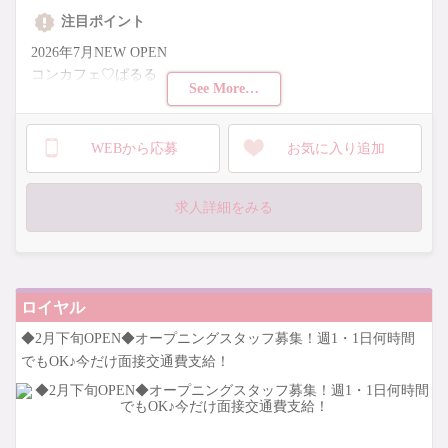
注目ポイント
2026年7月NEW OPEN
コンカフェ♡ぱるる
See More…
夏休みに向けて短期勤務大歓迎！
体入お祝い金1万円支給中♪
WEBから応募
お気に入り追加
時給と別で支給しますよ♪
求人詳細をみる
また...！
入店祝い金8万円もプレゼント中♪
キャストが潤い次第終了します！
ロイヤル
どなたでもご応募お待ちしてます♪
◆2月下旬OPEN◆オープニングスタッフ募集！週1・1日何時間
でもOK♪今だけ面接交通費支給！