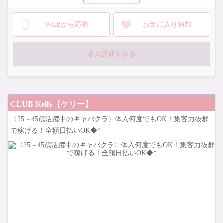
未経験でも時給3,500円〜
ノルマ・出勤の強要はありません♪
WEBから応募
お気に入り追加
今ならお祝い金ももらえちゃうっ！
シフトは〈1日何時間でもOK〉なので
求人詳細をみる
プライベートの予定に合わせられます◎
履歴書不要で即日面接も可能です♪
ぜひご応募ください★
CLUB Kelly【ケリー】
〈25～45歳活躍中のキャバクラ〉体入何度でもOK！集客力抜群
で稼げる！全額日払いOK◆*