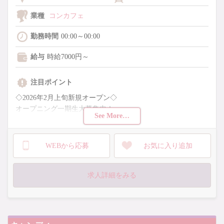
業種
コンカフェ
勤務時間
00:00～00:00
給与
時給7000円～
注目ポイント
◇2026年2月上旬新規オープン◇
オープニング一期生大募集中！
See More…
《小悪魔がコンセプトのお店》
WEBから応募
お気に入り追加
24時間営業なので好きなときに働けちゃう♪
高時給、高待遇もご用意！
求人詳細をみる
当店は女の子を第一に考えるお店です！
・全額日払いOK！
・ノルマなし！
・送りあり …などなど