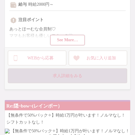
給与
時給2000円～
注目ポイント
あっとほーむな会員制♡
ママもお客様も優しいスナック♡
See More…
＼未経験さん大歓迎✧*／
♡働きやすい環境
WEBから応募
お気に入り追加
♡時給2,000円+バック
♡完全自由シフト
♡忙しい時は週０もOK
求人詳細をみる
♡ノルマなし
今面接に来てくれた方は
採用率９９％をお約束します！
Re:隠~bow~(レインボー）
【無条件で50%バック✧】時給1万円が叶います！ノルマなし！
シフトカットなし！