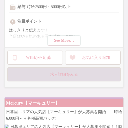
給与
時給2500円～5000円以上
注目ポイント
はっきりと伝えます！
当店はやる気のある子を募集します！
See More…
そして、そんな子には必ず稼げる環境を提供しています！
なので、正直面接基準は厳しいです。
WEBから応募
お気に入り追加
ここまで強気で募集を行うには理由があります！
稼ぎたくて、挑戦したい子は応募をお待ちしています！
求人詳細をみる
必ず入って良かったと思えることをお約束します！
Mercury【マーキュリー】
日暮里エリアの人気店【マーキュリー】が大募集を開始！！時給
6,000円～＋各種高額バック!