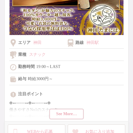
エリア
神田
路線
神田駅
業種
スナック
勤務時間
19:00～LAST
給与
時給3000円～
注目ポイント
✼••┈┈┈┈••✼••┈┈┈┈••✼
働きやすさNo1のスナック
See More…
✼••┈┈┈┈••✼••┈┈┈┈••✼
時給3,000円
WEBから応募
お気に入り追加