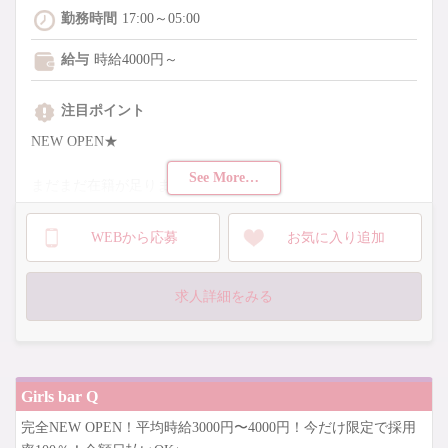
勤務時間
17:00～05:00
給与
時給4000円～
注目ポイント
NEW OPEN★
See More…
まだまだ在籍が足りません...
・1日1時間〜
WEBから応募
お気に入り追加
・月1日からもOK
など、シフトは超〜自由です!!
求人詳細をみる
面接に来てくれた方「先着20名限定」で
全員採用お約束します!!
入店お祝い金を絶対支給してますので
Girls bar Q
入店するだけでお財布が潤いますよ♪
完全NEW OPEN！平均時給3000円〜4000円！今だけ限定で採用