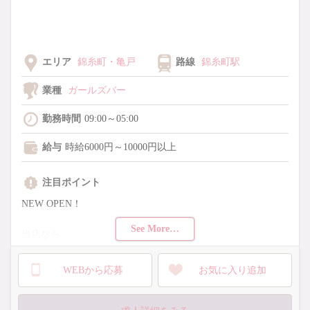
エリア
錦糸町・亀戸
路線
錦糸町駅
業種
ガールズバー
勤務時間
09:00～05:00
給与
時給6000円～10000円以上
注目ポイント
NEW OPEN！
See More…
当店なら
【時給6000円～＆全額日払いOK】
で即リッチ♪
WEBから応募
お気に入り追加
完全カウンター越しだから