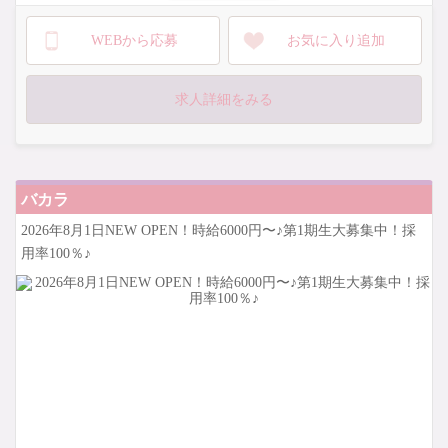
◇時給保証
WEBから応募
お気に入り追加
◇日払い可能
◇見学・体験入店OK
◇無料送り
求人詳細をみる
◇入店祝金あり
◇友達紹介手当あり
◇待機中も時給発生(待機・休憩中に課題をやってもOK)
◇ノルマなし
バカラ
◇都内美容/ネイル代補助
2026年8月1日NEW OPEN！時給6000円〜♪第1期生大募集中！採
ご応募お待ちしております
用率100％♪