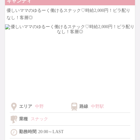
キャンディ
優しいママのゆるーく働けるスナック♡時給2,000円！ビラ配り
お気軽にご応募ください！
なし！客層◎
エリア
中野
路線
中野駅
業種
スナック
勤務時間
20:00～LAST