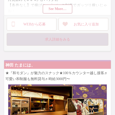
【条件なし】で稼げちゃうバック制度でガッツリ稼いじゃ
See More…
お！
未経験でも月売上５０％バックor接客した全てにバックが適
WEBから応募
お気に入り追加
用！
時給１万円も当たり前に叶っちゃいます♡
求人詳細をみる
＼シフトカットなし！ノルマなし！／
稼ぎたい時にガッツリ稼げる！
自由シフトで週０もOK！
神田 たまには、
★『和モダン』が魅力のスナック★100％カウンター越し接客♬
可愛い和制服も無料貸与♬時給3000円〜