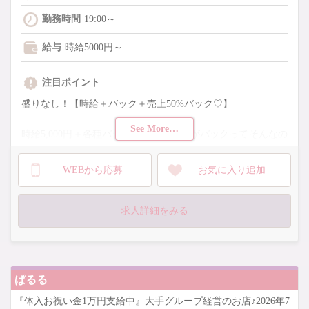
勤務時間
19:00～
給与
時給5000円～
注目ポイント
盛りなし！【時給＋バック＋売上50%バック♡】
See More…
時給5,000円＋各種バック＋売上の半分がバックってそんなの
アリ？！
WEBから応募
お気に入り追加
し〜っかり稼げちゃうのに
客層◎お店の雰囲気も◎
求人詳細をみる
未経験さんも安心して働けるサポート体制も充実！
＼☆今だけ採用強化中！☆／
見学・話を聞くだけも大歓迎です！
ぱるる
『体入お祝い金1万円支給中』大手グループ経営のお店♪2026年7