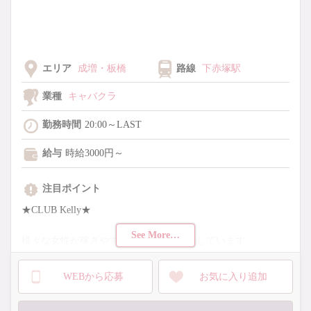
エリア
成増・板橋
路線
下赤塚駅
業種
キャバクラ
勤務時間
20:00～LAST
給与
時給3000円～
注目ポイント
★CLUB Kelly★
See More…
様々な女性が稼ぎやすいお店作りを徹底しています
28~48代までの幅広い年齢層が活躍中♬
WEBから応募
お気に入り追加
【未経験者の方も大歓迎！！】