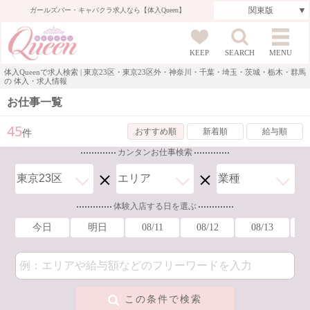
ガールズバー・キャバクラ求人なら【体入Queen】
KEEP
SEARCH
MENU
体入Queenで求人検索 | 東京23区・東京23区外・神奈川・千葉・埼玉・茨城・栃木・群馬
の 体入・求人情報
お仕事一覧
45
おすすめ順
新着順
給与順
件
カンタンお仕事検索
体験入店する日を選ぶ
今日
明日
08/11
08/12
08/13
この条件で検索