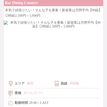
Bar Dining Lumiere
本気で頑張りたい！そんな子を募集！新規客は月間平均【80組】
などなど嬉しい待遇が盛りだくさん！
この機会に是非ご応募ください！
◎時給2,500円～5,000円
詳しくは詳細をチェック◎
エリア
神田
路線
神田駅
業種
ガールズバー
勤務時間
20:00～LAST