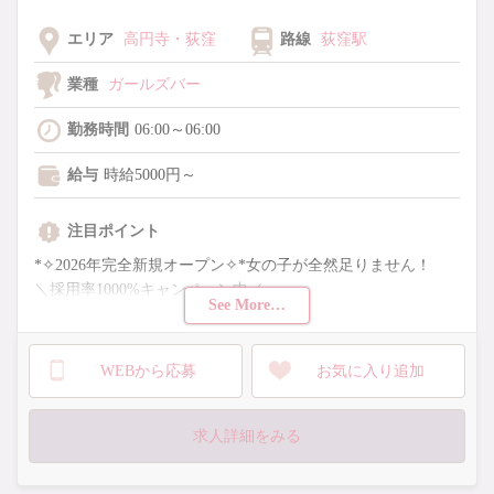
エリア
高円寺・荻窪
路線
荻窪駅
業種
ガールズバー
勤務時間
06:00～06:00
給与
時給5000円～
注目ポイント
*✧2026年完全新規オープン✧*女の子が全然足りません！
＼採用率1000%キャンペーン中／
See More…
経験問わず大歓迎！
安心のサポート体制充実♡
WEBから応募
お気に入り追加
【✧24時間営業中！】
朝・昼・夜ず〜っと営業中だから
求人詳細をみる
好きなタイミングでお仕事OK！