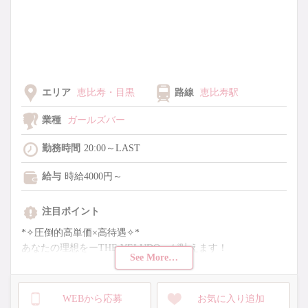
エリア
恵比寿・目黒
路線
恵比寿駅
業種
ガールズバー
勤務時間
20:00～LAST
給与
時給4000円～
注目ポイント
*✧圧倒的高単価×高待遇✧*
あなたの理想をーTHE VELUDOーが叶えます！
See More…
新規キャスト大募集！
ガルバより圧倒的に稼げてキャバより働きやすい♡
WEBから応募
お気に入り追加