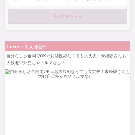
＋各種高額バック
・衣装レンタルあり
求人詳細をみる
・日払い可能
・いつでも見学・体験入店OK
・無料送りあり
・豊富なバックあり
Cuervo~くえるぼ~
・ノルマなし
自分らしさ全開でOK☆お酒飲めなくても大丈夫！未経験さんも
ご応募お待ちしております♬
大歓迎♡外立ちやノルマなし！