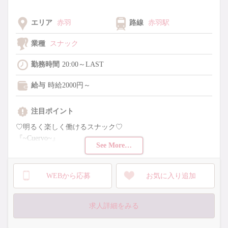
エリア
赤羽
路線
赤羽駅
業種
スナック
勤務時間
20:00～LAST
給与
時給2000円～
注目ポイント
♡明るく楽しく働けるスナック♡
『~Cuervo~』
See More…
積極採用強化中♡
笑顔が素敵・話すのが好き
WEBから応募
お気に入り追加
・全額日払いOK
・各種バックあり
・お酒が飲めなくてもOK
求人詳細をみる
・近郊の送りあり
・外立ちなし